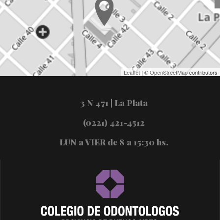
Leaflet
| ©
OpenStreetMap
contributors
3 N 471 | La Plata
(0221) 421-4512
LUN a VIER de 8 a 15:30 hs.