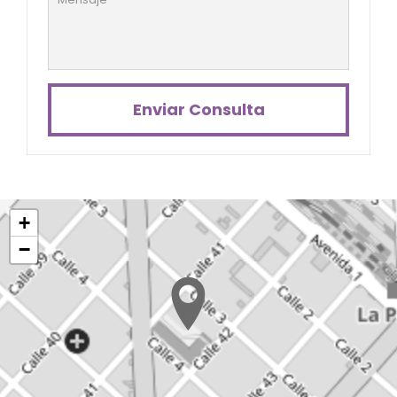
Enviar Consulta
+
−