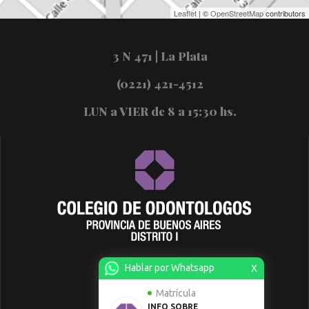
Leaflet
| ©
OpenStreetMap
contributors
3 N 471 | La Plata
(0221) 421-4512
LUN a VIER de 8 a 15:30 hs.
Hablar por Whatsapp
X
Matrícula
INFO SOBRE