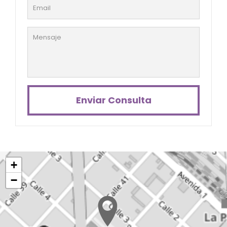
Enviar Consulta
+
−