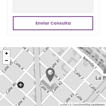
Enviar Consulta
+
−
Leaflet
| ©
OpenStreetMap
contributors