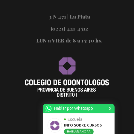
3 N 471 | La Plata
(0221) 421-4512
LUN a VIER de 8 a 15:30 hs.
Hablar por Whatsapp
X
Escuela
INFO SOBRE CURSOS
HABLAR AHORA