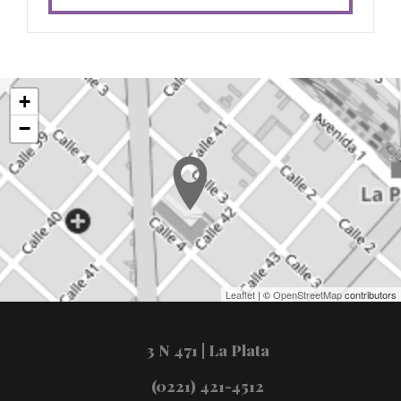
+
−
Leaflet
| ©
OpenStreetMap
contributors
3 N 471 | La Plata
(0221) 421-4512