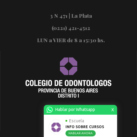
3 N 471 | La Plata
(0221) 421-4512
LUN a VIER de 8 a 15:30 hs.
Hablar por Whatsapp
X
Escuela
INFO SOBRE CURSOS
HABLAR AHORA