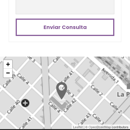
Enviar Consulta
+
−
Leaflet
| ©
OpenStreetMap
contributors