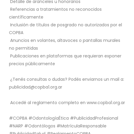
Detalle de aranceles u honorarios
Referencias a tratamientos no reconocidos
científicamente
Inclusión de títulos de posgrado no autorizados por el
COPBA
Anuncios en volantes, altavoces o pantallas murales
no permitidas
Publicaciones en plataformas que requieran exponer
precios públicamente
¿Tenés consultas o dudas?
Podés enviarnos un mail a:
publicidad@copba1.org.ar
Accedé al reglamento completo en www.copba1.org.ar
#COPBA #OdontologíaÉtica #PublicidadProfesional
#NARP #Odontólogos #MatrículaResponsable
#PublicidadSalud #ReglamentoCOPBA