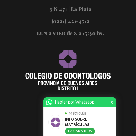
3 N 471 | La Plata
(0221) 421-4512
LUN a VIER de 8 a 15:30 hs.
Hablar por Whatsapp
X
Matrícula
INFO SOBRE
MATRÍCULAS
HABLAR AHORA