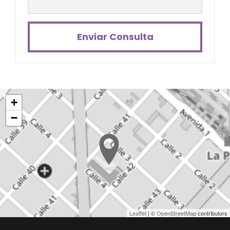
Enviar Consulta
+
−
Leaflet
| ©
OpenStreetMap
contributors