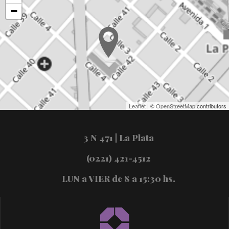
−
Leaflet
| ©
OpenStreetMap
contributors
3 N 471 | La Plata
(0221) 421-4512
LUN a VIER de 8 a 15:30 hs.