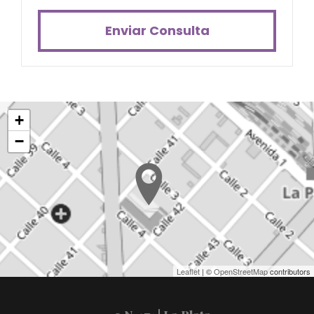
Enviar Consulta
+
−
Leaflet
| ©
OpenStreetMap
contributors