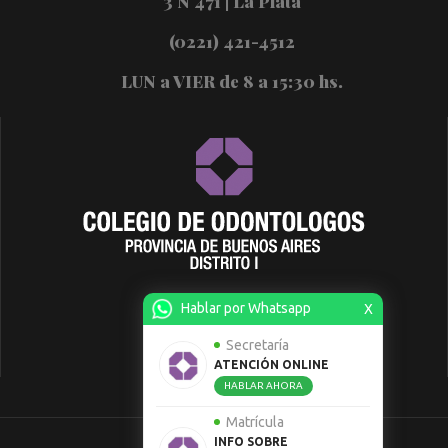
3 N 471 | La Plata
(0221) 421-4512
LUN a VIER de 8 a 15:30 hs.
Hablar por Whatsapp
X
Secretaría
ATENCIÓN ONLINE
HABLAR AHORA
Matrícula
INFO SOBRE