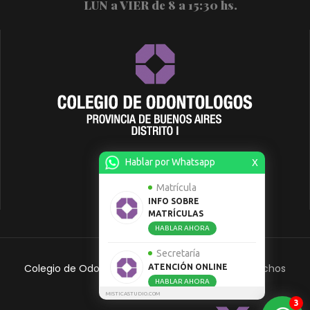
LUN a VIER de 8 a 15:30 hs.
Hablar por Whatsapp
X
Matrícula
INFO SOBRE
MATRÍCULAS
HABLAR AHORA
Secretaría
Colegio de Odontólogos Distrito 1.
Todos Los Derechos
ATENCIÓN ONLINE
HABLAR AHORA
Reservados
MISTICASTUDIO.COM
3
Escuela