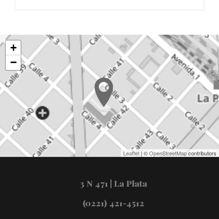
+
−
Leaflet
| ©
OpenStreetMap
contributors
3 N 471 | La Plata
(0221) 421-4512