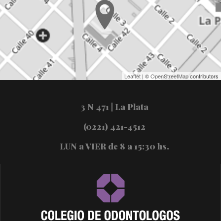
Leaflet
| ©
OpenStreetMap
contributors
3 N 471 | La Plata
(0221) 421-4512
LUN a VIER de 8 a 15:30 hs.