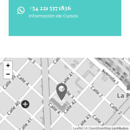
+54 221 537 1836
Información de Cursos
+
−
Leaflet
| ©
OpenStreetMap
contributors