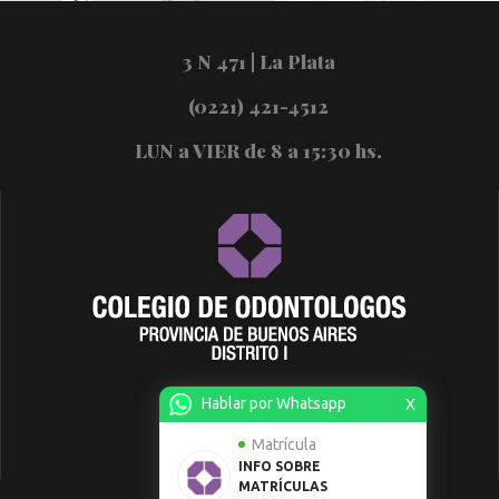
3 N 471 | La Plata
(0221) 421-4512
LUN a VIER de 8 a 15:30 hs.
Hablar por Whatsapp
X
Matrícula
INFO SOBRE
MATRÍCULAS