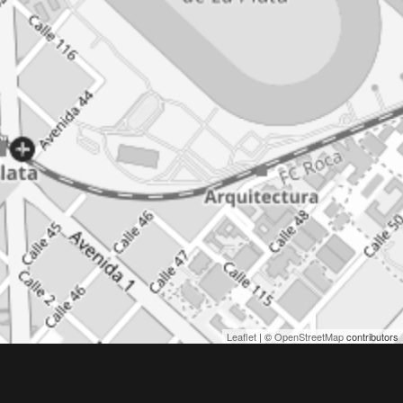
Leaflet
| ©
OpenStreetMap
contributors