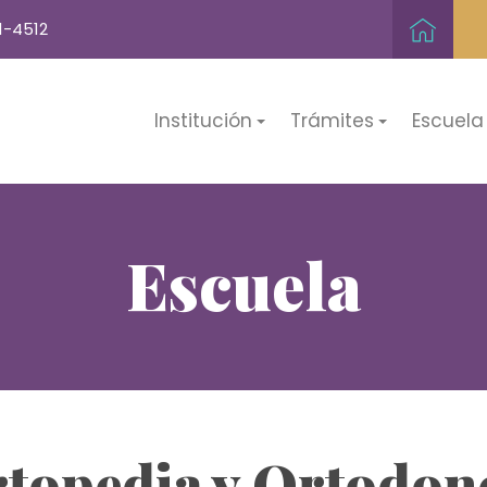
1-4512
Institución
Trámites
Escuela
Escuela
topedia y Ortodon